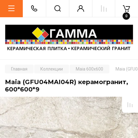
0
Главная
Коллекции
Maia 600x600
Maia (GFU
Maia (GFU04MAI04R) керамогранит,
600*600*9