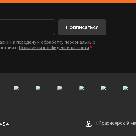
асие на передачу и обработку персональных
тствии с
Политикой конфиденциальности
*
г.Красноярск 9 ма
9-54
тавка
Гарантии и возврат
Полезная информация
Кон