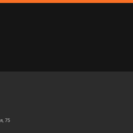
я, 75
Мегагрупп.ру
такты