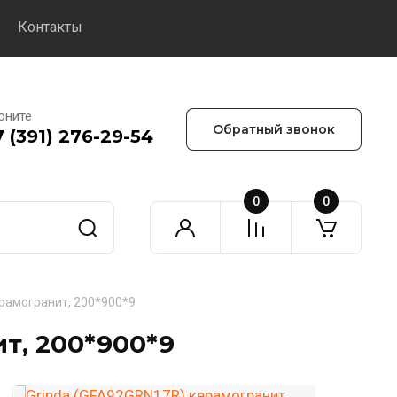
Контакты
оните
Обратный звонок
7 (391) 276-29-54
0
0
ерамогранит, 200*900*9
т, 200*900*9