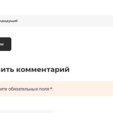
едыдущий
вы
вить комментарий
ите обязательные поля
*
.