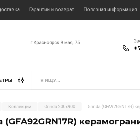
доставка
Гарантии и возврат
Полезная информация
Зв
г.Красноярск 9 мая, 75
+
ЕТРЫ
Коллекции
Grinda 200x900
Grinda (GFA92GRN17R) к
a (GFA92GRN17R) керамограни